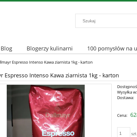
Blog
Blogerzy kulinarni
100 pomysłów na uż
llmayr Espresso Intenso Kawa ziarnista 1kg - karton
r Espresso Intenso Kawa ziarnista 1kg - karton
Dostępnoś
Wysyłka w
Dostawa:
Cena nie zawiera ewent
62
Cena:
płatności
szt