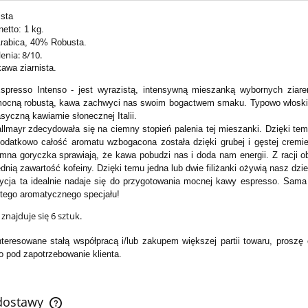
ista
etto: 1 kg.
rabica, 40% Robusta.
enia: 8/10.
kawa ziarnista.
spresso Intenso - jest wyrazistą, intensywną mieszanką wybornych ziare
mocną robustą, kawa zachwyci nas swoim bogactwem smaku. Typowo włoski s
syczną kawiarnie słonecznej Italii.
llmayr zdecydowała się na ciemny stopień palenia tej mieszanki. Dzięki tem
odatkowo całość aromatu wzbogacona została dzięki grubej i gęstej cremie
emna goryczka sprawiają, że kawa pobudzi nas i doda nam energii. Z racji o
dnią zawartość kofeiny. Dzięki temu jedna lub dwie filiżanki ożywią nasz d
cja ta idealnie nadaje się do przygotowania mocnej kawy espresso. Sama 
 tego aromatycznego specjału!
znajduje się 6 sztuk.
teresowane stałą współpracą i/lub zakupem większej partii towaru, proszę
o pod zapotrzebowanie klienta.
 dostawy