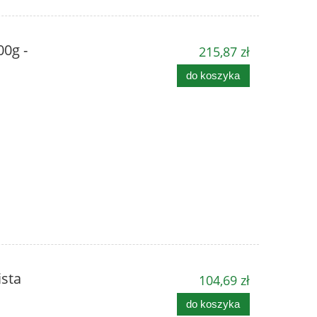
0g -
215,87 zł
do koszyka
ista
104,69 zł
do koszyka