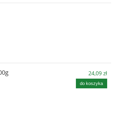
00g
24,09 zł
do koszyka