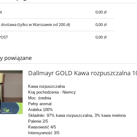
t
0,00 zł
Cena nie zawiera ewentualnych kosztów
płatności
a dostawa
(tylko w Warszawie od 200 zł)
0,00 zł
POST
0,00 zł
ty powiązane
Dallmayr GOLD Kawa rozpuszczalna 1
Kawa rozpuszczalna
Kraj pochodzenia - Niemcy
Moc: średnia
Pełny aromat
Arabika 100%
Składniki: 97% kawa rozpuszczalna, 3% kawa mielona
Palenie 2/5
Kwasowość 4/5
Intensywność 3/5