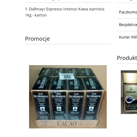
Dallmayr Espresso Intenso Kawa ziarnista
Paczkoma
1kg - karton
Bezpłatn
Kurier IN
Promocje
Produk