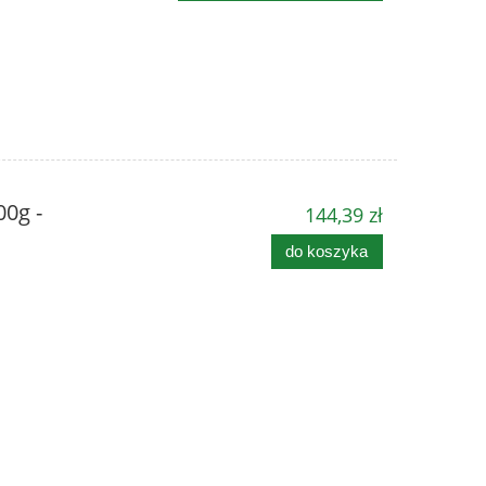
0g -
144,39 zł
do koszyka