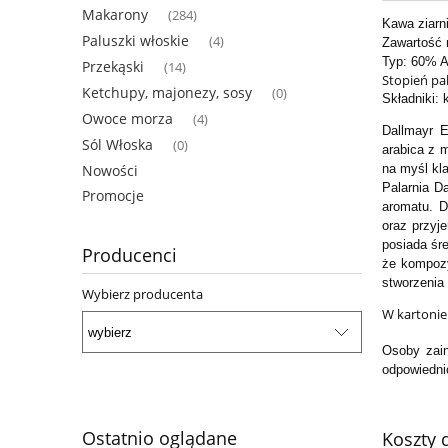
Makarony
(284)
Kawa ziarn
Paluszki włoskie
(4)
Zawartość n
Typ: 60% A
Przekąski
(14)
Stopień pal
Ketchupy, majonezy, sosy
(0)
Składniki: 
Owoce morza
(4)
Dallmayr E
Sól Włoska
(0)
arabica z 
Nowości
na myśl kla
Palarnia Da
Promocje
aromatu. D
oraz przyj
posiada śre
Producenci
że kompozy
stworzenia
Wybierz producenta
W kartonie 
Osoby zain
odpowiedni
Ostatnio oglądane
Koszty