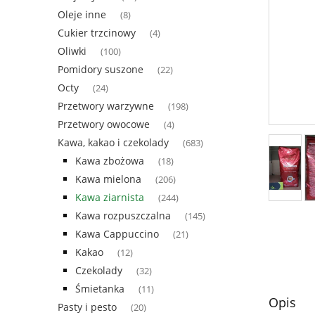
Oleje inne
(8)
Cukier trzcinowy
(4)
Oliwki
(100)
Pomidory suszone
(22)
Octy
(24)
Przetwory warzywne
(198)
Przetwory owocowe
(4)
Kawa, kakao i czekolady
(683)
Kawa zbożowa
(18)
Kawa mielona
(206)
Kawa ziarnista
(244)
Kawa rozpuszczalna
(145)
Kawa Cappuccino
(21)
Kakao
(12)
Czekolady
(32)
Śmietanka
(11)
Opis
Pasty i pesto
(20)