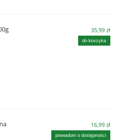
00g
35,99 zł
do koszyka
na
16,99 zł
powiadom o dostępności