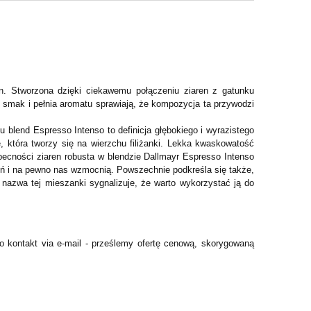
n. Stworzona dzięki ciekawemu połączeniu ziaren z gatunku
mak i pełnia aromatu sprawiają, że kompozycja ta przywodzi
u blend Espresso Intenso to definicja głębokiego i wyrazistego
, która tworzy się na wierzchu filiżanki. Lekka kwaskowatość
becności ziaren robusta w blendzie Dallmayr Espresso Intenso
zień i na pewno nas wzmocnią. Powszechnie podkreśla się także,
nazwa tej mieszanki sygnalizuje, że warto wykorzystać ją do
 o kontakt via e-mail - prześlemy ofertę cenową, skorygowaną