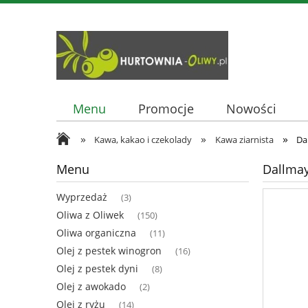
Menu
Promocje
Nowości
»
»
»
Kawa, kakao i czekolady
Kawa ziarnista
Da
Menu
Dallmay
Wyprzedaż
(3)
Oliwa z Oliwek
(150)
Oliwa organiczna
(11)
Olej z pestek winogron
(16)
Olej z pestek dyni
(8)
Olej z awokado
(2)
Olej z ryżu
(14)