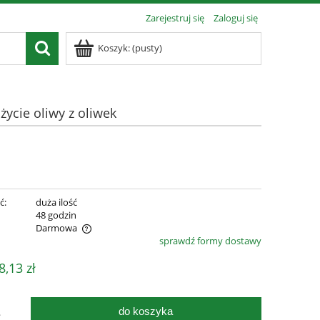
Zarejestruj się
Zaloguj się
Koszyk:
(pusty)
ycie oliwy z oliwek
ć:
duża ilość
:
48 godzin
Darmowa
sprawdź formy dostawy
ualnych kosztów
8,13 zł
do koszyka
.