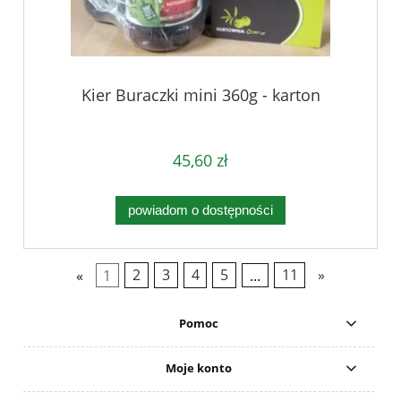
Kier Buraczki mini 360g - karton
45,60 zł
powiadom o dostępności
«
1
2
3
4
5
...
11
»
Pomoc
Moje konto