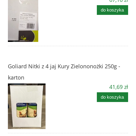
do koszyka
Goliard Nitki z 4 jaj Kury Zielononożki 250g -
karton
41,69 zł
do koszyka