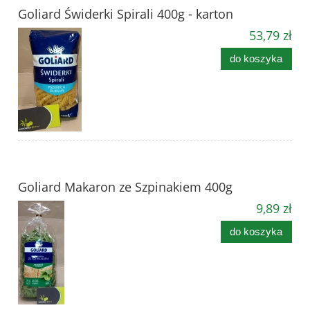
Goliard Świderki Spirali 400g - karton
53,79 zł
do koszyka
Goliard Makaron ze Szpinakiem 400g
9,89 zł
do koszyka