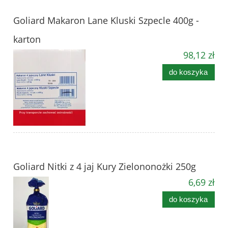
Goliard Makaron Lane Kluski Szpecle 400g -
karton
98,12 zł
do koszyka
Goliard Nitki z 4 jaj Kury Zielononożki 250g
6,69 zł
do koszyka