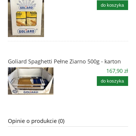
do koszyka
Goliard Spaghetti Pełne Ziarno 500g - karton
167,90 zł
do koszyka
Opinie o produkcie (0)