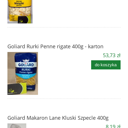
Goliard Rurki Penne rigate 400g - karton
53,73 zł
do koszyka
Goliard Makaron Lane Kluski Szpecle 400g
8,19 zł