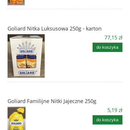
Goliard Nitka Luksusowa 250g - karton
77,15 zł
do koszyka
Goliard Familijne Nitki Jajeczne 250g
5,19 zł
do koszyka