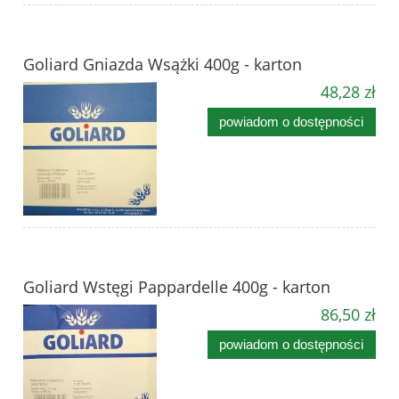
Goliard Gniazda Wsążki 400g - karton
48,28 zł
powiadom o dostępności
Goliard Wstęgi Pappardelle 400g - karton
86,50 zł
powiadom o dostępności