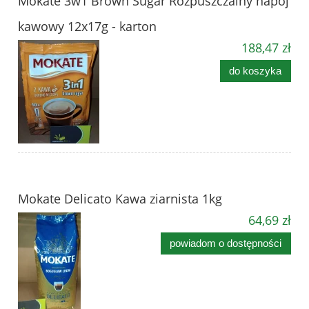
Mokate 3w1 Brown Sugar Rozpuszczalny napój
kawowy 12x17g - karton
188,47 zł
do koszyka
Mokate Delicato Kawa ziarnista 1kg
64,69 zł
powiadom o dostępności