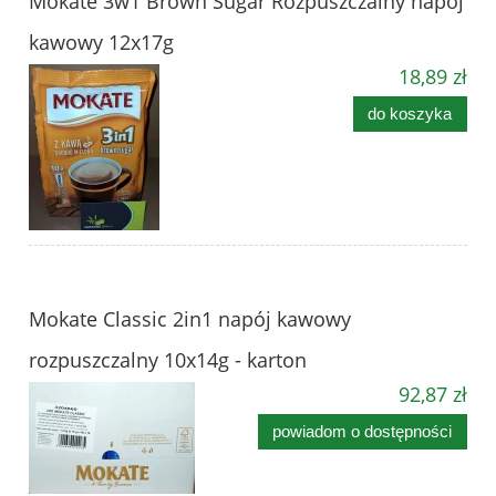
Mokate 3w1 Brown Sugar Rozpuszczalny napój
kawowy 12x17g
18,89 zł
do koszyka
Mokate Classic 2in1 napój kawowy
rozpuszczalny 10x14g - karton
92,87 zł
powiadom o dostępności