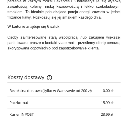
parzenia w każdym rodzaju ekspresu. Charakteryzuje się wysoką
zawartością kofeiny, niską kwasowością i lekko czekoladowym
smakiem. To idealnie pobudzająca porcja energii zawarta w jednej
filiżance kawy. Rozkoszuj się jej smakiem każdego dnia.
W kartonie znajduje się 6 sztuk.
Osoby zainteresowane stałą współpracą i/lub zakupem większej
partii towaru, proszę o kontakt via e-mail - prześlemy ofertę cenową,
skorygowaną odpowiednio pod zapotrzebowanie klienta.
Koszty dostawy
Cena nie zawiera ewentualnych kosztów płatności
Bezpłatna dostawa
(tylko w Warszawie od 200 zł)
0,00 zł
Paczkomat
15,99 zł
Kurier INPOST
23,99 zł