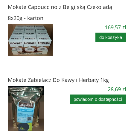
Mokate Cappuccino z Belgijską Czekoladą
8x20g - karton
169,57 zł
do koszyka
Mokate Zabielacz Do Kawy i Herbaty 1kg
28,69 zł
powiadom o dostępności