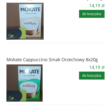
14,19 zł
do koszyka
Mokate Cappuccino Smak Orzechowy 8x20g
14,19 zł
do koszyka