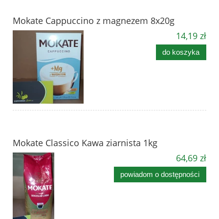
Mokate Cappuccino z magnezem 8x20g
14,19 zł
do koszyka
Mokate Classico Kawa ziarnista 1kg
64,69 zł
powiadom o dostępności