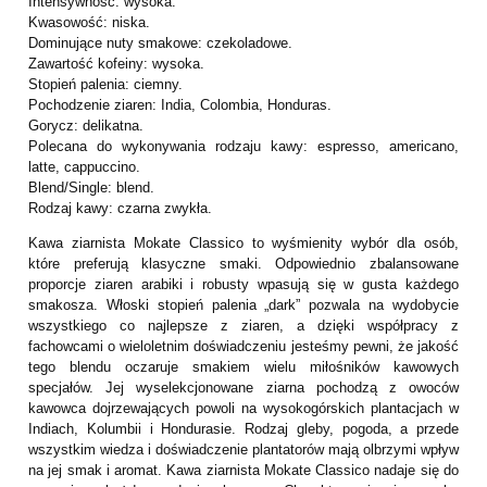
Intensywność: wysoka.
Kwasowość: niska.
Dominujące nuty smakowe: czekoladowe.
Zawartość kofeiny: wysoka.
Stopień palenia: ciemny.
Pochodzenie ziaren: India, Colombia, Honduras.
Gorycz: delikatna.
Polecana do wykonywania rodzaju kawy: espresso, americano,
latte, cappuccino.
Blend/Single: blend.
Rodzaj kawy: czarna zwykła.
Kawa ziarnista Mokate Classico to wyśmienity wybór dla osób,
które preferują klasyczne smaki. Odpowiednio zbalansowane
proporcje ziaren arabiki i robusty wpasują się w gusta każdego
smakosza. Włoski stopień palenia „dark” pozwala na wydobycie
wszystkiego co najlepsze z ziaren, a dzięki współpracy z
fachowcami o wieloletnim doświadczeniu jesteśmy pewni, że jakość
tego blendu oczaruje smakiem wielu miłośników kawowych
specjałów. Jej wyselekcjonowane ziarna pochodzą z owoców
kawowca dojrzewających powoli na wysokogórskich plantacjach w
Indiach, Kolumbii i Hondurasie. Rodzaj gleby, pogoda, a przede
wszystkim wiedza i doświadczenie plantatorów mają olbrzymi wpływ
na jej smak i aromat. Kawa ziarnista Mokate Classico nadaje się do