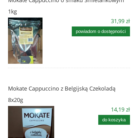
Mokate Cappuccino o smaku Śmietankowym
1kg
31,99 zł
powiadom o dostępności
Mokate Cappuccino z Belgijską Czekoladą
8x20g
14,19 zł
do koszyka