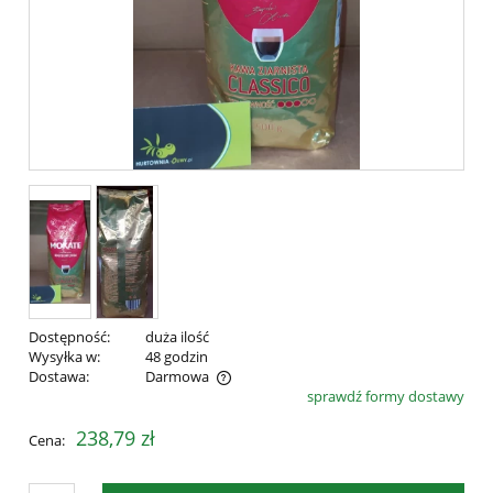
Dostępność:
duża ilość
Wysyłka w:
48 godzin
Dostawa:
Darmowa
sprawdź formy dostawy
Cena nie zawiera ewentualnych kosztów płatności
238,79 zł
Cena: