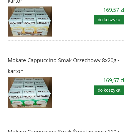
karton
169,57 zł
do koszyka
Mokate Cappuccino Smak Orzechowy 8x20g -
karton
169,57 zł
do koszyka
Mokate Cappuccino Smak Śmietankowy 110g -