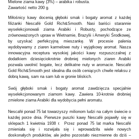
Mielone ziarna kawy (3%) – arabika i robusta.
Zawartość netto 200 g.
Miłośnicy kawy docenią głęboki smak i bogaty aromat z każdej
filiżanki Nescafé Gold Rich&Smooth. Nasi bariści starannie
wyselekcjonowali ziarna Arabiki i Robusty, pochodzące ze
zrównoważonych upraw w Wietnamie, Brazylii i Ameryki Środkowej,
by uzyskać perfekcyjną mieszankę. W procesie palenia
wydobywamy z ziaren karmelowe nuty i wyjątkowy aromat. Nasza
innowacyjna receptura wysokiej jakości kawy rozpuszczalnej z
dodatkiem dziesięciokrotnie drobniej mielonych ziaren Arabiki
pozwala uwolnić bogate, lecz delikatne nuty w aromacie. Nescafé
Gold Rich&Smooth jest idealna dla osób ceniących chwile relaksu z
dobrą kawą, sam na sam lub w gronie bliskich.
Swój głęboki smak i bogaty aromat zawdzięcza specjalnie
wyselekcjonowanym ziarnom kawy. Zawiera 10-krotnie drobniej
zmielone ziarna Arabiki dla wydobycia pełni aromatu.
Nescafé ponad 75 lat towarzyszy milionom ludzi na całym świecie o
każdej porze dnia. Pierwsze puszki kawy Nescafé pojawiły się w
sklepach 1 kwietnia 1938 r. Przez ponad 75 lat marka Nescafé
zmieniała się i rozwijała się i wprowadziła wiele nowych
doskonałych produktów, ale jedno pozostało niezmienne do dziś –