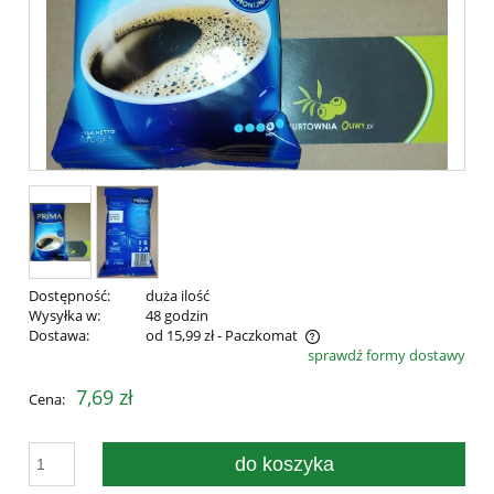
Dostępność:
duża ilość
Wysyłka w:
48 godzin
Dostawa:
od 15,99 zł
- Paczkomat
sprawdź formy dostawy
Cena nie zawiera ewentualnych kosztów płatności
7,69 zł
Cena:
do koszyka