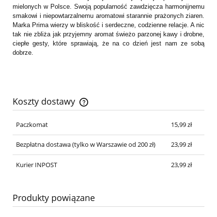
mielonych w Polsce. Swoją popularność zawdzięcza harmonijnemu
smakowi i niepowtarzalnemu aromatowi starannie prażonych ziaren.
Marka Prima wierzy w bliskość i serdeczne, codzienne relacje. A nic
tak nie zbliża jak przyjemny aromat świeżo parzonej kawy i drobne,
ciepłe gesty, które sprawiają, że na co dzień jest nam ze sobą
dobrze.
Koszty dostawy
Cena nie zawiera ewentualnych kosztów płatności
Paczkomat
15,99 zł
Bezpłatna dostawa
(tylko w Warszawie od 200 zł)
23,99 zł
Kurier INPOST
23,99 zł
Produkty powiązane