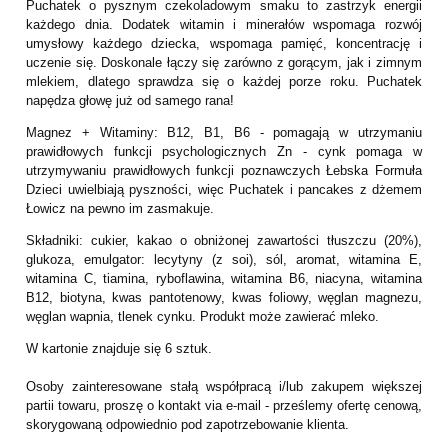
Puchatek o pysznym czekoladowym smaku to zastrzyk energii
każdego dnia. Dodatek witamin i minerałów wspomaga rozwój
umysłowy każdego dziecka, wspomaga pamięć, koncentrację i
uczenie się. Doskonale łączy się zarówno z gorącym, jak i zimnym
mlekiem, dlatego sprawdza się o każdej porze roku. Puchatek
napędza głowę już od samego rana!
Magnez + Witaminy: B12, B1, B6 - pomagają w utrzymaniu
prawidłowych funkcji psychologicznych Zn - cynk pomaga w
utrzymywaniu prawidłowych funkcji poznawczych Łebska Formuła
Dzieci uwielbiają pyszności, więc Puchatek i pancakes z dżemem
Łowicz na pewno im zasmakuje.
Składniki: cukier, kakao o obniżonej zawartości tłuszczu (20%),
glukoza, emulgator: lecytyny (z soi), sól, aromat, witamina E,
witamina C, tiamina, ryboflawina, witamina B6, niacyna, witamina
B12, biotyna, kwas pantotenowy, kwas foliowy, węglan magnezu,
węglan wapnia, tlenek cynku. Produkt może zawierać mleko.
W kartonie znajduje się 6 sztuk.
Osoby zainteresowane stałą współpracą i/lub zakupem większej
partii towaru, proszę o kontakt via e-mail - prześlemy ofertę cenową,
skorygowaną odpowiednio pod zapotrzebowanie klienta.