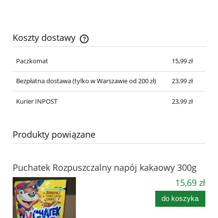
Koszty dostawy
Cena nie zawiera ewentualnych kosztów płatności
Paczkomat
15,99 zł
Bezpłatna dostawa
(tylko w Warszawie od 200 zł)
23,99 zł
Kurier INPOST
23,99 zł
Produkty powiązane
Puchatek Rozpuszczalny napój kakaowy 300g
15,69 zł
do koszyka