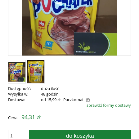
Dostępność:
duża ilość
Wysyłka w:
48 godzin
Dostawa:
od 15,99 zł
- Paczkomat
sprawdź formy dostawy
Cena nie zawiera ewentualnych kosztów płatności
94,31 zł
Cena:
do koszyka