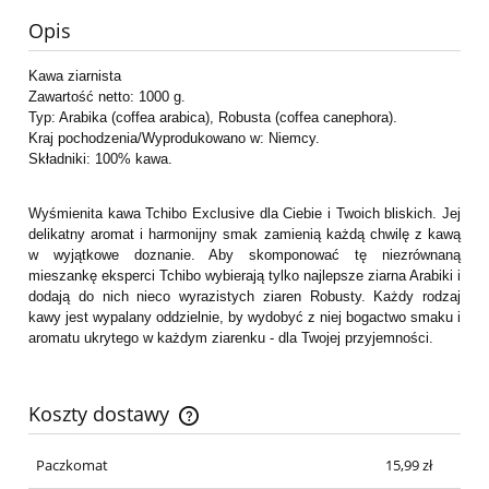
Opis
Kawa ziarnista
Zawartość netto: 1000 g.
Typ: Arabika (coffea arabica), Robusta (coffea canephora).
Kraj pochodzenia/Wyprodukowano w: Niemcy.
Składniki: 100% kawa.
Wyśmienita kawa Tchibo Exclusive dla Ciebie i Twoich bliskich. Jej
delikatny aromat i harmonijny smak zamienią każdą chwilę z kawą
w wyjątkowe doznanie. Aby skomponować tę niezrównaną
mieszankę eksperci Tchibo wybierają tylko najlepsze ziarna Arabiki i
dodają do nich nieco wyrazistych ziaren Robusty. Każdy rodzaj
kawy jest wypalany oddzielnie, by wydobyć z niej bogactwo smaku i
aromatu ukrytego w każdym ziarenku - dla Twojej przyjemności.
Koszty dostawy
Cena nie zawiera ewentualnych kosztów płatności
Paczkomat
15,99 zł