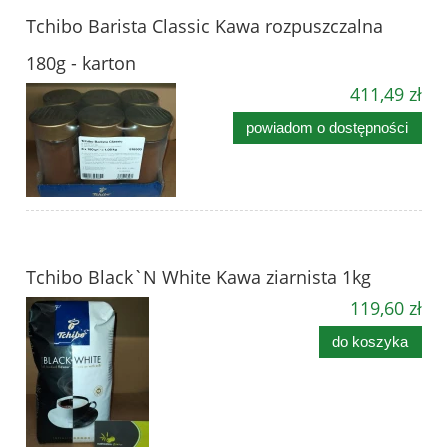
Tchibo Barista Classic Kawa rozpuszczalna
180g - karton
411,49 zł
powiadom o dostępności
Tchibo Black`N White Kawa ziarnista 1kg
119,60 zł
do koszyka