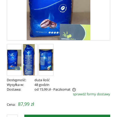
Dostępność:
duża ilość
Wysyłka w:
48 godzin
Dostawa:
od 15,99 zł
- Paczkomat
sprawdź formy dostawy
Cena nie zawiera ewentualnych kosztów płatności
87,99 zł
Cena: