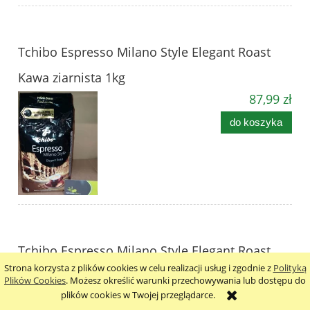
Tchibo Espresso Milano Style Elegant Roast
Kawa ziarnista 1kg
87,99 zł
do koszyka
Tchibo Espresso Milano Style Elegant Roast
Strona korzysta z plików cookies w celu realizacji usług i zgodnie z
Polityką
Kawa ziarnista 1kg - karton
Plików Cookies
. Możesz określić warunki przechowywania lub dostępu do
plików cookies w Twojej przeglądarce.
527,57 zł