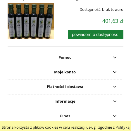
Dostępność:
brak towaru
401,63 zł
powiadom o dostępności
Pomoc
Moje konto
Płatności i dostawa
Informacje
O nas
Strona korzysta z plików cookies w celu realizacji usług i zgodnie z
Polityką