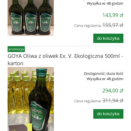
Wysyłka w:
48 godzin
143,99 zł
155,97 zł
Cena regularna:
do koszyka
promocja
GOYA Oliwa z oliwek Ex. V. Ekologiczna 500ml -
karton
Dostępność:
duża ilość
Wysyłka w:
48 godzin
294,00 zł
311,94 zł
Cena regularna:
do koszyka