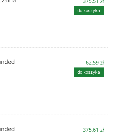
czalna
375,51 zł
do koszyka
unded
62,59 zł
do koszyka
unded
375,61 zł