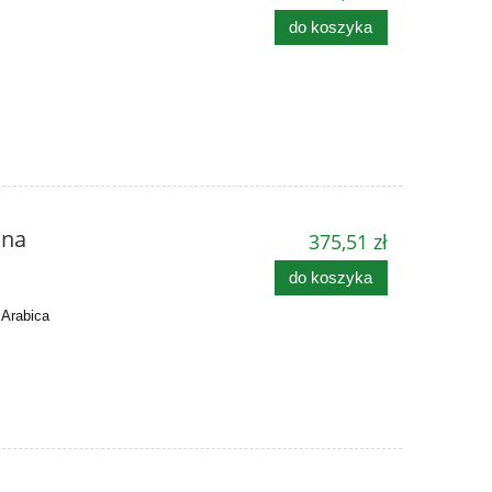
do koszyka
lna
375,51 zł
do koszyka
 Arabica