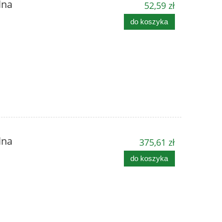
lna
52,59 zł
do koszyka
lna
375,61 zł
do koszyka