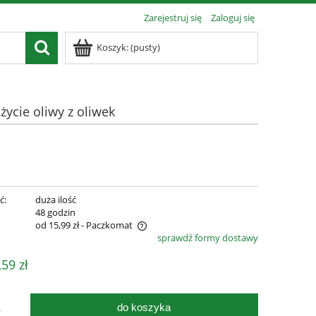
Zarejestruj się
Zaloguj się
Koszyk:
(pusty)
ycie oliwy z oliwek
ć:
duża ilość
:
48 godzin
od 15,99 zł
- Paczkomat
sprawdź formy dostawy
zawiera ewentualnych kosztów
,59 zł
do koszyka
.