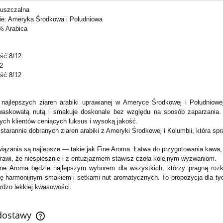
uszczalna
e: Ameryka Środkowa i Południowa
% Arabica
ść 8/12
2
ść 8/12
najlepszych ziaren arabiki uprawianej w Ameryce Środkowej i Południowe
askowatą nutą i smakuje doskonale bez względu na sposób zaparzania. 
ch klientów ceniących luksus i wysoką jakość.
tarannie dobranych ziaren arabiki z Ameryki Środkowej i Kolumbii, która spr
wiązania są najlepsze — takie jak Fine Aroma. Łatwa do przygotowania kawa,
prawi, że niespiesznie i z entuzjazmem stawisz czoła kolejnym wyzwaniom.
ine Aroma będzie najlepszym wyborem dla wszystkich, którzy pragną rozk
ię harmonijnym smakiem i setkami nut aromatycznych. To propozycja dla ty
ardzo lekkiej kwasowości.
 dostawy