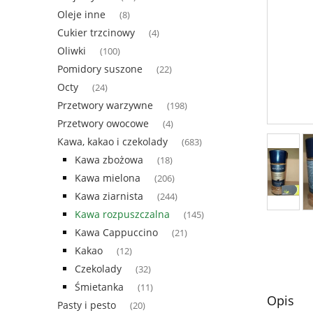
Oleje inne
(8)
Cukier trzcinowy
(4)
Oliwki
(100)
Pomidory suszone
(22)
Octy
(24)
Przetwory warzywne
(198)
Przetwory owocowe
(4)
Kawa, kakao i czekolady
(683)
Kawa zbożowa
(18)
Kawa mielona
(206)
Kawa ziarnista
(244)
Kawa rozpuszczalna
(145)
Kawa Cappuccino
(21)
Kakao
(12)
Czekolady
(32)
Śmietanka
(11)
Opis
Pasty i pesto
(20)