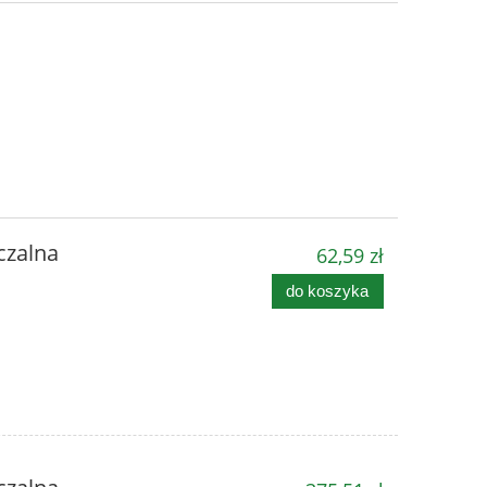
czalna
62,59 zł
do koszyka