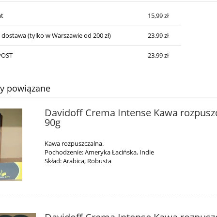
t
15,99 zł
Cena nie zawiera ewentualnych kosztów
płatności
a dostawa
(tylko w Warszawie od 200 zł)
23,99 zł
POST
23,99 zł
ty powiązane
Davidoff Crema Intense Kawa rozpusz
90g
Kawa rozpuszczalna.
Pochodzenie: Ameryka Łacińska, Indie
Skład: Arabica, Robusta