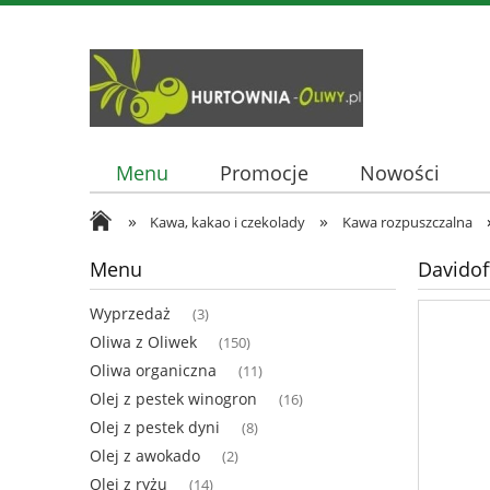
Menu
Promocje
Nowości
»
»
Kawa, kakao i czekolady
Kawa rozpuszczalna
Menu
Davidof
Wyprzedaż
(3)
Oliwa z Oliwek
(150)
Oliwa organiczna
(11)
Olej z pestek winogron
(16)
Olej z pestek dyni
(8)
Olej z awokado
(2)
Olej z ryżu
(14)