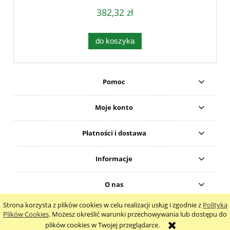
382,32 zł
do koszyka
Pomoc
Moje konto
Płatności i dostawa
Informacje
O nas
Strona korzysta z plików cookies w celu realizacji usług i zgodnie z
Polityką
pokaż pełną wersję strony
Plików Cookies
. Możesz określić warunki przechowywania lub dostępu do
plików cookies w Twojej przeglądarce.
Sklep internetowy Shoper.pl