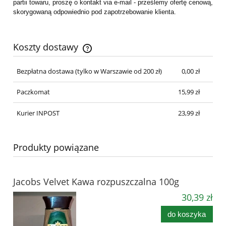
partii towaru, proszę o kontakt via e-mail - prześlemy ofertę cenową,
skorygowaną odpowiednio pod zapotrzebowanie klienta.
Koszty dostawy
Cena nie zawiera ewentualnych kosztów płatności
Bezpłatna dostawa
(tylko w Warszawie od 200 zł)
0,00 zł
Paczkomat
15,99 zł
Kurier INPOST
23,99 zł
Produkty powiązane
Jacobs Velvet Kawa rozpuszczalna 100g
30,39 zł
do koszyka