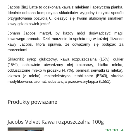
Jacobs 3in1 Latte to doskonała kawa z mlekiem i apetyczną pianką.
Idealnie dobrana kompozycja składników, wygodny i szybki sposób
przygotowania pozwolą Ci cieszyć się Twoim ulubionym smakiem
kawy gdziekolwiek jesteś.
Johann Jacobs marzył, by każdy mógł doświadczyć magii
kawowego aromatu. Dziś marzenie to spełnia się w każdej filiżance
kawy Jacobs, która sprawia, że odważamy się podążać za
marzeniami.
Składniki: syrop glukozowy, kawa rozpuszczalna (15%), cukier
(15%), całkowicie utwardzony olej kokosowy, białka mleka,
odtłuszczone mleko w proszku (4,7%), permeat serwatki (z mleka),
laktoza (z mleka), maltodekstryna, stabilizator (E340), skrobia
modyfikowana, aromat, substancja przeciwzbrylająca (E551).
Produkty powiązane
Jacobs Velvet Kawa rozpuszczalna 100g
30,39 zł