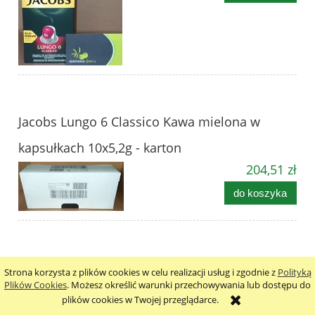
Jacobs Lungo 6 Classico Kawa mielona w
kapsułkach 10x5,2g - karton
204,51 zł
do koszyka
Jacobs Espresso 7 Classico Kawa mielona w
Strona korzysta z plików cookies w celu realizacji usług i zgodnie z
Polityką
Plików Cookies
. Możesz określić warunki przechowywania lub dostępu do
kapsułkach 10x5,2g
plików cookies w Twojej przeglądarce.
20,69 zł