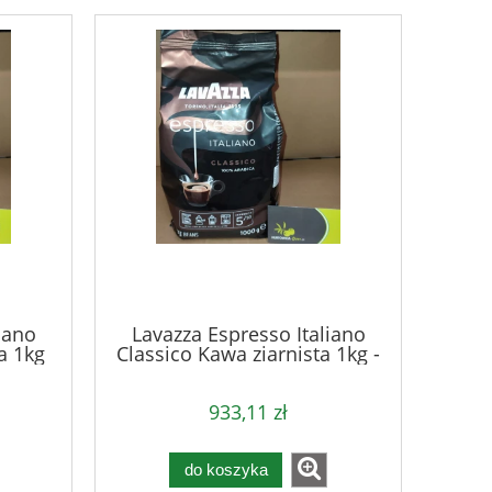
iano
Lavazza Espresso Italiano
a 1kg
Classico Kawa ziarnista 1kg -
karton
933,11 zł
do koszyka