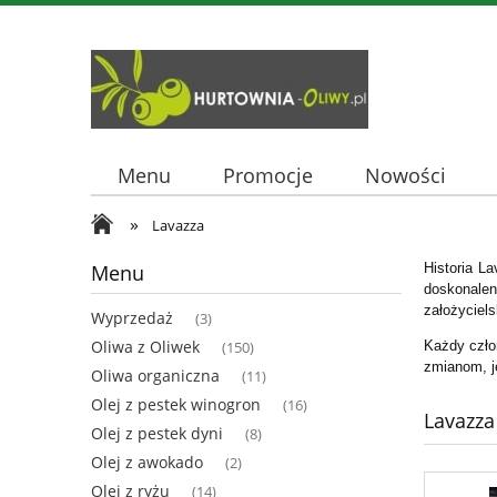
Menu
Promocje
Nowości
»
Lavazza
Menu
Historia L
doskonalen
założyciels
Wyprzedaż
(3)
Oliwa z Oliwek
Każdy człon
(150)
zmianom, je
Oliwa organiczna
(11)
Olej z pestek winogron
(16)
Lavazza
Olej z pestek dyni
(8)
Olej z awokado
(2)
Olej z ryżu
(14)