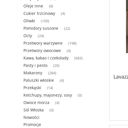
Oleje inne
(8)
Cukier trzcinowy
(4)
Oliwki
(100)
Pomidory suszone
(22)
Octy
(24)
Przetwory warzywne
(198)
Przetwory owocowe
(4)
Kawa, kakao i czekolady
(683)
Pasty i pesto
(20)
Makarony
(284)
Lavaz
Paluszki włoskie
(4)
Przekąski
(14)
Ketchupy, majonezy, sosy
(0)
Owoce morza
(4)
Sól Włoska
(0)
Nowości
Promocje