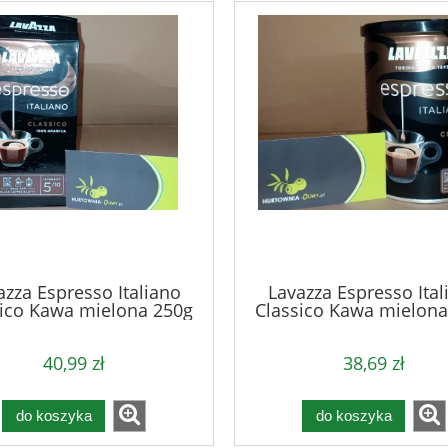
azza Espresso Italiano
Lavazza Espresso Ital
sico Kawa mielona 250g
Classico Kawa mielona
40,99 zł
38,69 zł
do koszyka
do koszyka