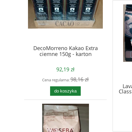
DecoMorreno Kakao Extra
ciemne 150g - karton
92,19 zł
98,16 zł
Cena regularna:
Lav
Clas
do koszyka