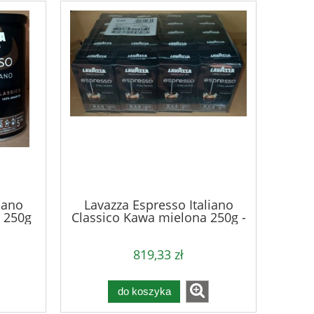
iano
Lavazza Espresso Italiano
 250g
Classico Kawa mielona 250g -
karton
819,33 zł
do koszyka