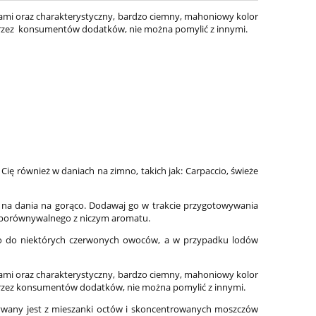
ami oraz charakterystyczny, bardzo ciemny, mahoniowy kolor
przez konsumentów dodatków, nie można pomylić z innymi.
ę również w daniach na zimno, takich jak: Carpaccio, świeże
 na dania na gorąco. Dodawaj go w trakcie przygotowywania
 nieporównywalnego z niczym aromatu.
go do niektórych czerwonych owoców, a w przypadku lodów
ami oraz charakterystyczny, bardzo ciemny, mahoniowy kolor
przez konsumentów dodatków, nie można pomylić z innymi.
ywany jest z mieszanki octów i skoncentrowanych moszczów