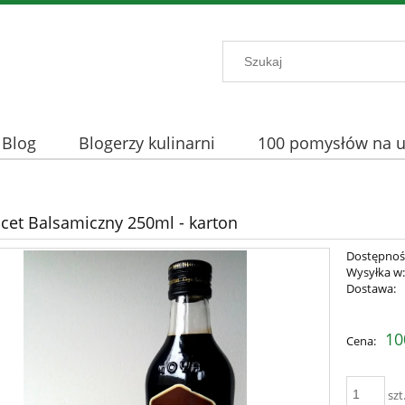
Blog
Blogerzy kulinarni
100 pomysłów na uż
et Balsamiczny 250ml - karton
Dostępnoś
Wysyłka w
Dostawa:
Cena nie 
10
Cena:
płatności
szt