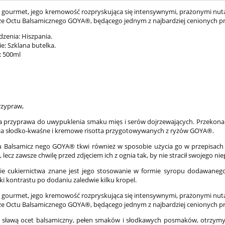
 gourmet, jego kremowość rozpryskująca się intensywnymi, prażonymi nut
 że Octu Balsamicznego GOYA®, będącego jednym z najbardziej cenionych 
dzenia: Hiszpania.
: Szklana butelka.
: 500ml
rzypraw,
 przyprawa do uwypuklenia smaku mięs i serów dojrzewających. Przekona Ci
nia słodko-kwaśne i kremowe risotta przygotowywanych z ryżów GOYA®.
 Balsamicz nego GOYA® tkwi również w sposobie użycia go w przepisach
, lecz zawsze chwilę przed zdjęciem ich z ognia tak, by nie stracił swojego
nie cukiernictwa znane jest jego stosowanie w formie syropu dodawane
ki kontrastu po dodaniu zaledwie kilku kropel.
 gourmet, jego kremowość rozpryskująca się intensywnymi, prażonymi nut
 że Octu Balsamicznego GOYA®, będącego jednym z najbardziej cenionych 
y sławą ocet balsamiczny, pełen smaków i słodkawych posmaków, otrzym