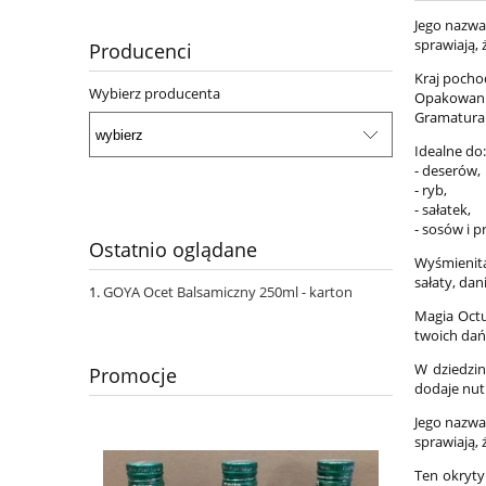
Jego nazwa
sprawiają,
Producenci
Kraj pocho
Wybierz producenta
Opakowanie
Gramatura
Idealne do:
- deserów,
- ryb,
- sałatek,
- sosów i p
Ostatnio oglądane
Wyśmienita
sałaty, da
GOYA Ocet Balsamiczny 250ml - karton
Magia Octu
twoich dań
W dziedzi
Promocje
dodaje nut
Jego nazwa
sprawiają,
Ten okryt