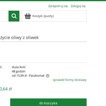
Zarejestruj się
Zaloguj się
Koszyk:
(pusty)
ycie oliwy z oliwek
ć:
duża ilość
:
48 godzin
od 15,99 zł
- Paczkomat
sprawdź formy dostawy
zawiera ewentualnych kosztów
0,64 zł
do koszyka
.