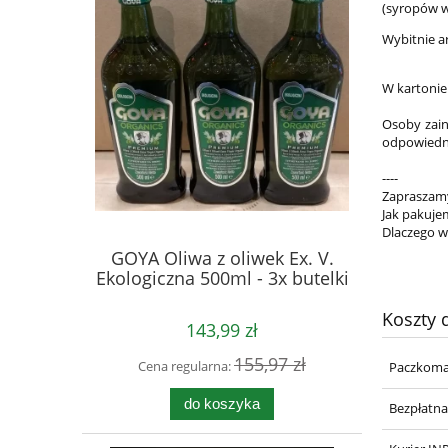
(syropów w
Wybitnie a
W kartonie 
Osoby zain
odpowiedni
----
Zapraszamy
Jak pakuje
Dlaczego w
GOYA Oliwa z oliwek Ex. V.
Ekologiczna 500ml - 3x butelki
Koszty
143,99 zł
155,97 zł
Cena regularna:
Paczkoma
do koszyka
Bezpłatn