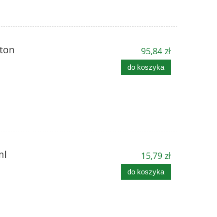
rton
95,84 zł
do koszyka
ml
15,79 zł
do koszyka