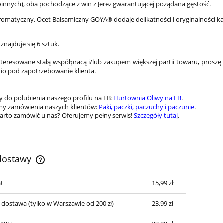
innych), oba pochodzące z win z Jerez gwarantującej pożądana gęstość.
romatyczny, Ocet Balsamiczny GOYA® dodaje delikatności i oryginalności 
znajduje się 6 sztuk.
teresowane stałą współpracą i/lub zakupem większej partii towaru, proszę
o pod zapotrzebowanie klienta.
 do polubienia naszego profilu na FB:
Hurtownia Oliwy na FB
.
my zamówienia naszych klientów:
Paki, paczki, paczuchy i paczunie
.
arto zamówić u nas? Oferujemy pełny serwis!
Szczegóły tutaj
.
 dostawy
t
15,99 zł
Cena nie zawiera ewentualnych kosztów
płatności
a dostawa
(tylko w Warszawie od 200 zł)
23,99 zł