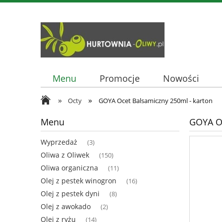
Menu
Promocje
Nowości
»
»
Octy
GOYA Ocet Balsamiczny 250ml - karton
Menu
GOYA Oc
Wyprzedaż
(3)
Oliwa z Oliwek
(150)
Oliwa organiczna
(11)
Olej z pestek winogron
(16)
Olej z pestek dyni
(8)
Olej z awokado
(2)
Olej z ryżu
(14)