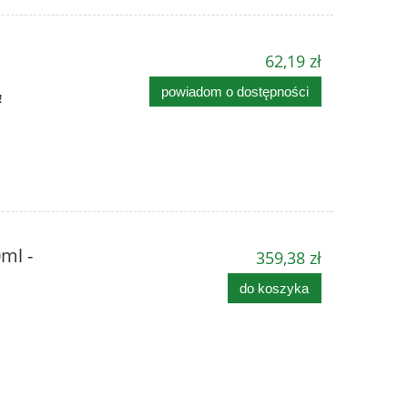
62,19 zł
powiadom o dostępności
!
ml -
359,38 zł
do koszyka