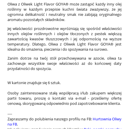
Oliwa z Oliwek Light Flavor GOYA® może zastąpić każdy inny olej
roślinny w każdym przepisie kuchni świata zważywszy, że jej
ogromna delikatność i neutralny smak nie zabijają oryginalnego
aromatu pozostałych składników.
Jej właściwości prozdrowotne wyróżniają się spośród właściwości
innych olejów roślinnych i olejów tłoczonych z pestek większą
zawartością kwasów tłuszczowych i jej odpornością na wyższe
temperatury. Dlatego, Oliwa z Oliwek Light Flavor GOYA® jest
idealna do smażenia, pieczenia i do spożywania na surowo.
Zanim dotrze na twój stół przechowywana w azocie, oliwa ta
zachowuje wszystkie swoje właściwości aż do końcowej daty
przydatności do spożycia.
W kartonie znajduje się 6 sztuk.
Osoby zainteresowane stałą współpracą i/lub zakupem większej
partii towaru, proszę o kontakt via e-mail - prześlemy ofertę
cenową, skorygowaną odpowiednio pod zapotrzebowanie klienta.
----
Zapraszamy do polubienia naszego profilu na FB:
Hurtownia Oliwy
na FB
.