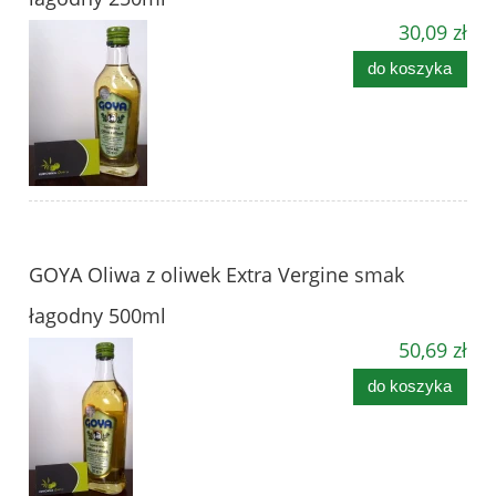
30,09 zł
do koszyka
GOYA Oliwa z oliwek Extra Vergine smak
łagodny 500ml
50,69 zł
do koszyka