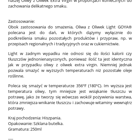
naszej Oliwy z Oliwek Extra Virgin w proporcjach koniecznych do
zachowania delikatnego smaku.
Zastosowanie:
Obok zastosowania do smażenia, Oliwa z Oliwek Light GOYA®
polecana jest do dań, w których dążymy wyłącznie do
podkreślenia smaku pozostałych produktów i przypraw, np. w
przepisach regionalnych i tradycyjnych oraz w cukiernictwie.
Light w żadnym wypadku nie odnosi się do ilości kalorii czy
tłuszczów jednonienasyconych, ponieważ ilość ta jest identyczna
jak w przypadku oliwy z oliwek extra virgin. Niemniej jednak
pozwala smażyć w wyższych temperaturach niż pozostałe oleje
roślinne.
Poleca się smażyć w temperaturze 356ºF (180ºC). Im wyższa jest
temperatura oliwy, tym mniejsze jest wsiąkanie tłuszczu w
potrawę, jako że tworzy się wówczas wokół pożywienia warstwa,
która zmniejsza wnikanie tłuszczu i zachowuje witaminy wewnątrz
potrawy.
Kraj pochodzenia: Hiszpania.
Opakowanie: Szklana butelka.
Gramatura: 250ml
----