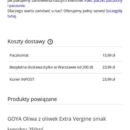
Jak pakujemy zamówienia naszych klientów:
Paki, paczki, paczuchy
i paczunie
.
Dlaczego warto zamówić u nas? Oferujemy pełny serwis!
Szczegóły
tutaj
.
Koszty dostawy
Cena nie zawiera ewentualnych kosztów płatności
Paczkomat
15,99 zł
Bezpłatna dostawa
(tylko w Warszawie od 200 zł)
23,99 zł
Kurier INPOST
23,99 zł
Produkty powiązane
GOYA Oliwa z oliwek Extra Vergine smak
łagodny 250ml