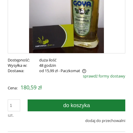
Dostępność:
duża ilość
Wysyłka w:
48 godzin
Dostawa:
od 15,99 zł
- Paczkomat
sprawdź formy dostawy
Cena nie zawiera ewentualnych kosztów płatności
180,59 zł
Cena:
do koszyka
szt.
dodaj do przechowalni