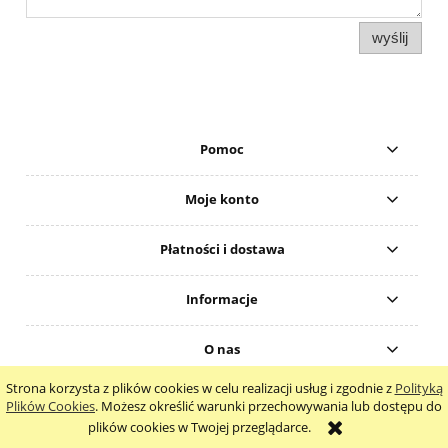
wyślij
Pomoc
Moje konto
Płatności i dostawa
Informacje
O nas
Strona korzysta z plików cookies w celu realizacji usług i zgodnie z
Polityką
pokaż pełną wersję strony
Plików Cookies
. Możesz określić warunki przechowywania lub dostępu do
plików cookies w Twojej przeglądarce.
Sklep internetowy Shoper.pl