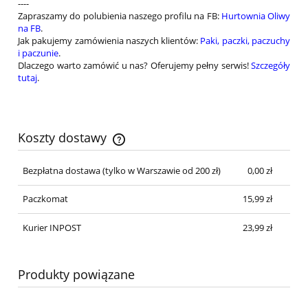
----
Zapraszamy do polubienia naszego profilu na FB:
Hurtownia Oliwy
na FB
.
Jak pakujemy zamówienia naszych klientów:
Paki, paczki, paczuchy
i paczunie
.
Dlaczego warto zamówić u nas? Oferujemy pełny serwis!
Szczegóły
tutaj
.
Koszty dostawy
Cena nie zawiera ewentualnych kosztów płatności
Bezpłatna dostawa
(tylko w Warszawie od 200 zł)
0,00 zł
Paczkomat
15,99 zł
Kurier INPOST
23,99 zł
Produkty powiązane