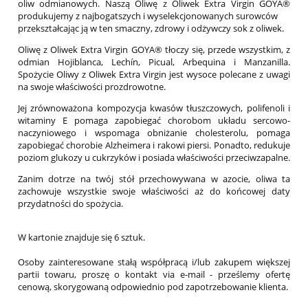
oliw odmianowych. Naszą Oliwę z Oliwek Extra Virgin GOYA®
produkujemy z najbogatszych i wyselekcjonowanych surowców
przekształcając ją w ten smaczny, zdrowy i odżywczy sok z oliwek.
Oliwę z Oliwek Extra Virgin GOYA® tłoczy się, przede wszystkim, z
odmian Hojiblanca, Lechín, Picual, Arbequina i Manzanilla.
Spożycie Oliwy z Oliwek Extra Virgin jest wysoce polecane z uwagi
na swoje właściwości prozdrowotne.
Jej zrównoważona kompozycja kwasów tłuszczowych, polifenoli i
witaminy E pomaga zapobiegać chorobom układu sercowo-
naczyniowego i wspomaga obniżanie cholesterolu, pomaga
zapobiegać chorobie Alzheimera i rakowi piersi. Ponadto, redukuje
poziom glukozy u cukrzyków i posiada właściwości przeciwzapalne.
Zanim dotrze na twój stół przechowywana w azocie, oliwa ta
zachowuje wszystkie swoje właściwości aż do końcowej daty
przydatności do spożycia.
W kartonie znajduje się 6 sztuk.
Osoby zainteresowane stałą współpracą i/lub zakupem większej
partii towaru, proszę o kontakt via e-mail - prześlemy ofertę
cenową, skorygowaną odpowiednio pod zapotrzebowanie klienta.