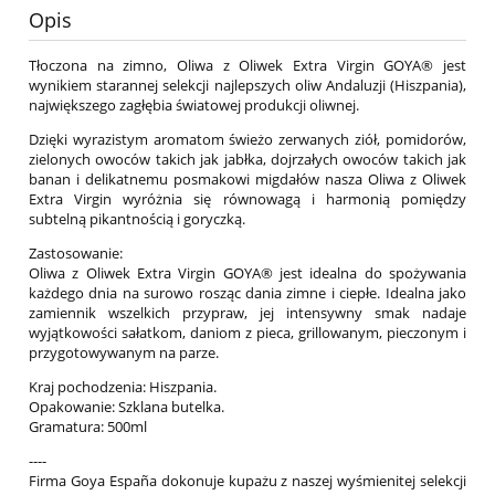
Opis
Tłoczona na zimno, Oliwa z Oliwek Extra Virgin GOYA® jest
wynikiem starannej selekcji najlepszych oliw Andaluzji (Hiszpania),
największego zagłębia światowej produkcji oliwnej.
Dzięki wyrazistym aromatom świeżo zerwanych ziół, pomidorów,
zielonych owoców takich jak jabłka, dojrzałych owoców takich jak
banan i delikatnemu posmakowi migdałów nasza Oliwa z Oliwek
Extra Virgin wyróżnia się równowagą i harmonią pomiędzy
subtelną pikantnością i goryczką.
Zastosowanie:
Oliwa z Oliwek Extra Virgin GOYA® jest idealna do spożywania
każdego dnia na surowo rosząc dania zimne i ciepłe. Idealna jako
zamiennik wszelkich przypraw, jej intensywny smak nadaje
wyjątkowości sałatkom, daniom z pieca, grillowanym, pieczonym i
przygotowywanym na parze.
Kraj pochodzenia: Hiszpania.
Opakowanie: Szklana butelka.
Gramatura: 500ml
----
Firma Goya España dokonuje kupażu z naszej wyśmienitej selekcji