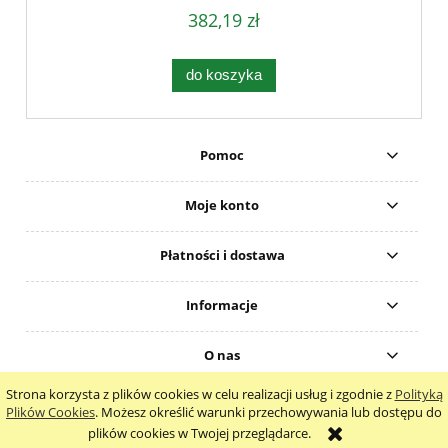
382,19 zł
do koszyka
Pomoc
Moje konto
Płatności i dostawa
Informacje
O nas
Strona korzysta z plików cookies w celu realizacji usług i zgodnie z
Polityką
pokaż pełną wersję strony
Plików Cookies
. Możesz określić warunki przechowywania lub dostępu do
plików cookies w Twojej przeglądarce.
Sklep internetowy Shoper.pl