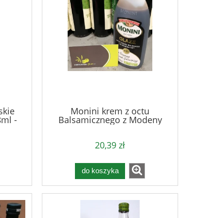
skie
Monini krem z octu
ml -
Balsamicznego z Modeny
I.G.P. 250g
20,39 zł
do koszyka