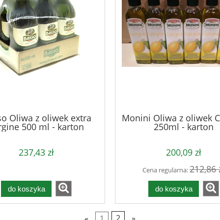
o Oliwa z oliwek extra
Monini Oliwa z oliwek C
rgine 500 ml - karton
250ml - karton
237,43 zł
200,09 zł
212,86 
Cena regularna:
do koszyka
do koszyka
«
1
2
»