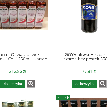
nini Oliwa z oliwek
GOYA oliwki Hiszpań
k i Chili 250ml - karton
czarne bez pestek 358
karton
212,86 zł
77,81 zł
do koszyka
do koszyka
promocja