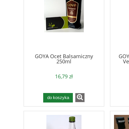
GOYA Ocet Balsamiczny
GOYA
250ml
Ve
16,79 zł
do koszyka