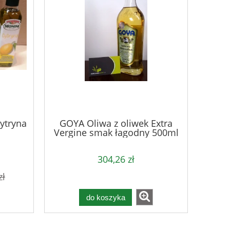
ytryna
GOYA Oliwa z oliwek Extra
Vergine smak łagodny 500ml
- karton
304,26 zł
zł
do koszyka