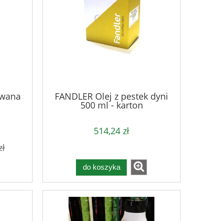
owana
FANDLER Olej z pestek dyni
500 ml - karton
514,24 zł
zł
do koszyka