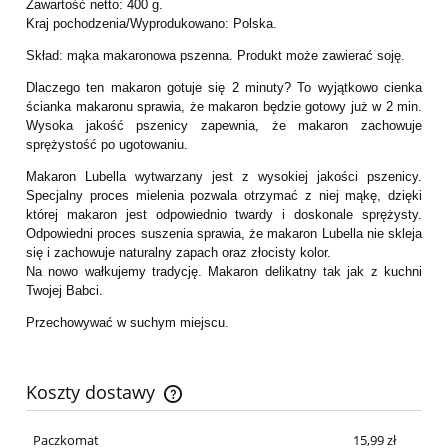
Zawartość netto: 400 g.
Kraj pochodzenia/Wyprodukowano: Polska.
Skład: mąka makaronowa pszenna. Produkt może zawierać soję.
Dlaczego ten makaron gotuje się 2 minuty? To wyjątkowo cienka
ścianka makaronu sprawia, że makaron będzie gotowy już w 2 min.
Wysoka jakość pszenicy zapewnia, że makaron zachowuje
sprężystość po ugotowaniu.
Makaron Lubella wytwarzany jest z wysokiej jakości pszenicy.
Specjalny proces mielenia pozwala otrzymać z niej mąkę, dzięki
której makaron jest odpowiednio twardy i doskonale sprężysty.
Odpowiedni proces suszenia sprawia, że makaron Lubella nie skleja
się i zachowuje naturalny zapach oraz złocisty kolor.
Na nowo wałkujemy tradycję. Makaron delikatny tak jak z kuchni
Twojej Babci.
Przechowywać w suchym miejscu.
Koszty dostawy
Cena nie zawiera ewentualnych kosztów płatności
Paczkomat
15,99 zł