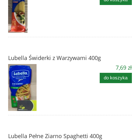
Lubella Świderki z Warzywami 400g
7,69 zł
do koszyka
Lubella Pełne Ziarno Spaghetti 400g