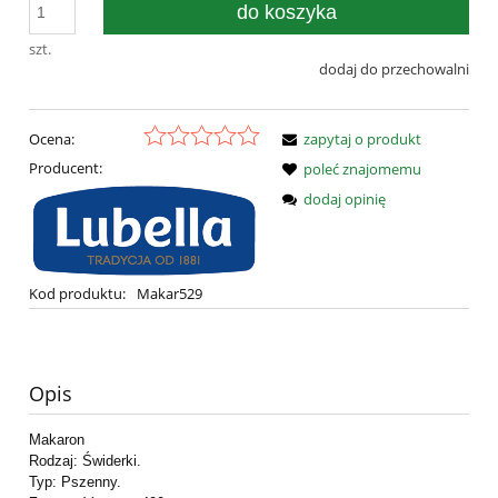
do koszyka
szt.
dodaj do przechowalni
Ocena:
zapytaj o produkt
Producent:
poleć znajomemu
dodaj opinię
Kod produktu:
Makar529
Opis
Makaron
Rodzaj: Świderki.
Typ: Pszenny.