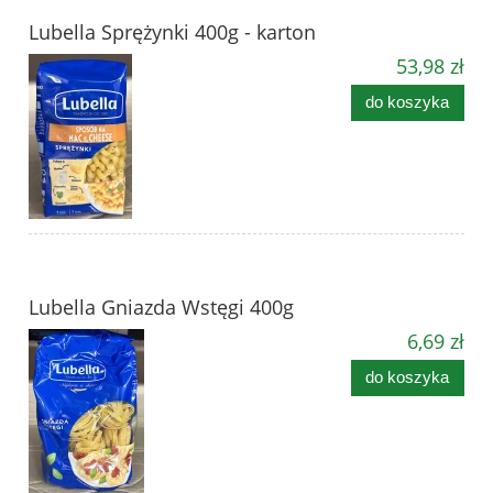
Lubella Sprężynki 400g - karton
53,98 zł
do koszyka
Lubella Gniazda Wstęgi 400g
6,69 zł
do koszyka