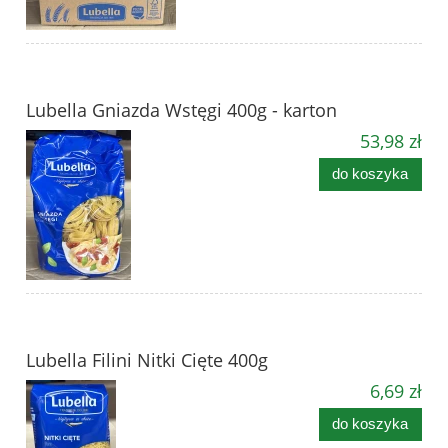
Lubella Gniazda Wstęgi 400g - karton
53,98 zł
do koszyka
Lubella Filini Nitki Cięte 400g
6,69 zł
do koszyka