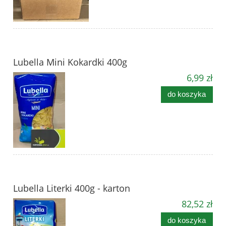
Lubella Mini Kokardki 400g
6,99 zł
do koszyka
Lubella Literki 400g - karton
82,52 zł
do koszyka