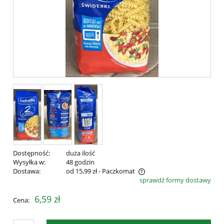
Dostępność:
duża ilość
Wysyłka w:
48 godzin
Dostawa:
od 15,99 zł
- Paczkomat
sprawdź formy dostawy
Cena nie zawiera ewentualnych kosztów płatności
6,59 zł
Cena: