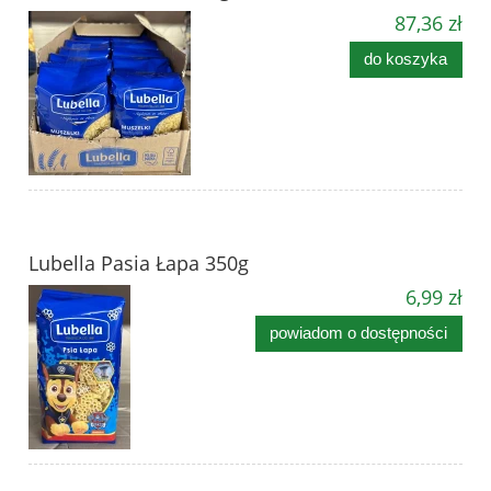
87,36 zł
do koszyka
Lubella Pasia Łapa 350g
6,99 zł
powiadom o dostępności