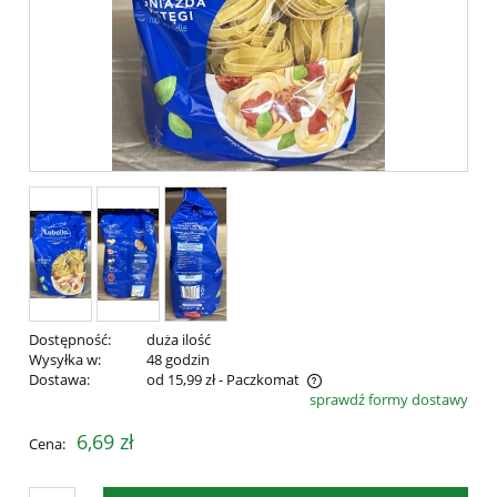
Dostępność:
duża ilość
Wysyłka w:
48 godzin
Dostawa:
od 15,99 zł
- Paczkomat
sprawdź formy dostawy
Cena nie zawiera ewentualnych kosztów płatności
6,69 zł
Cena: