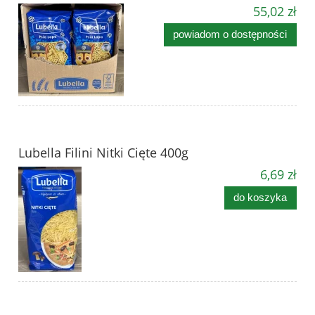
55,02 zł
powiadom o dostępności
Lubella Filini Nitki Cięte 400g
6,69 zł
do koszyka