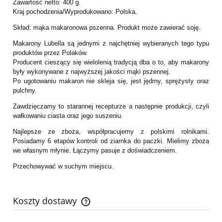
Zawartość netto: 400 g.
Kraj pochodzenia/Wyprodukowano: Polska.
Skład: mąka makaronowa pszenna. Produkt może zawierać soję.
Makarony Lubella są jednymi z najchętniej wybieranych tego typu
produktów przez Polaków.
Producent cieszący się wielolenią tradycją dba o to, aby makarony
były wykonywane z najwyższej jakości mąki pszennej.
Po ugotowaniu makaron nie skleja się, jest jędrny, sprężysty oraz
pulchny.
Zawdzięczamy to starannej recepturze a następnie produkcji, czyli
wałkowaniu ciasta oraz jego suszeniu.
Najlepsze ze zboża, współpracujemy z polskimi rolnikami.
Posiadamy 6 etapów kontroli od ziarnka do paczki. Mielimy zboża
we własnym młynie. Łączymy pasuje z doświadczeniem.
Przechowywać w suchym miejscu.
Koszty dostawy
Cena nie zawiera ewentualnych kosztów płatności