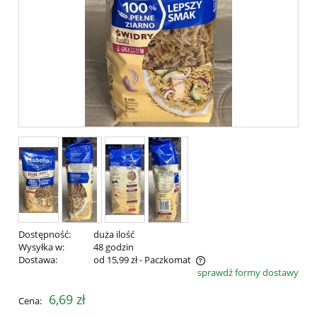
Dostępność:
duża ilość
Wysyłka w:
48 godzin
Dostawa:
od 15,99 zł
- Paczkomat
sprawdź formy dostawy
Cena nie zawiera ewentualnych kosztów płatności
6,69 zł
Cena: