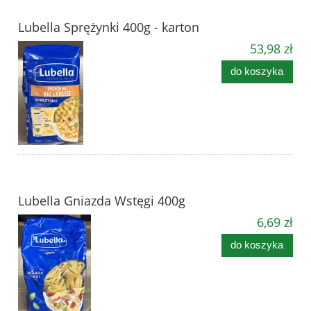
Lubella Sprężynki 400g - karton
53,98 zł
do koszyka
Lubella Gniazda Wstęgi 400g
6,69 zł
do koszyka