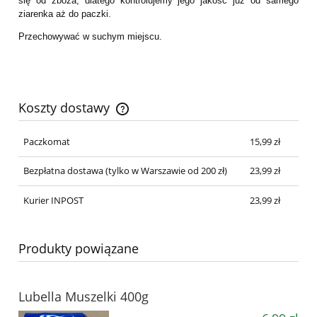
się od zboża, dlatego kontrolujemy jego jakość już od samego
ziarenka aż do paczki.
Przechowywać w suchym miejscu.
Koszty dostawy
Cena nie zawiera ewentualnych kosztów płatności
Paczkomat
15,99 zł
Bezpłatna dostawa
(tylko w Warszawie od 200 zł)
23,99 zł
Kurier INPOST
23,99 zł
Produkty powiązane
Lubella Muszelki 400g