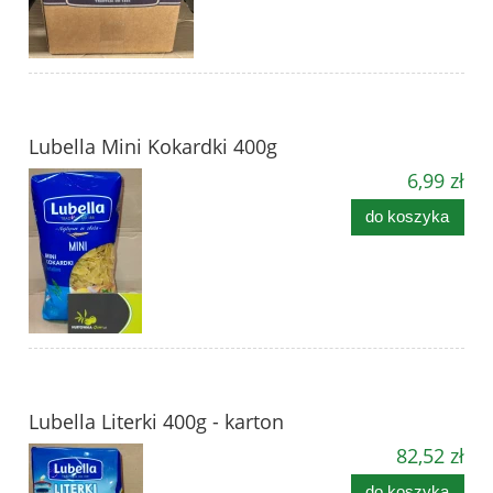
Lubella Mini Kokardki 400g
6,99 zł
do koszyka
Lubella Literki 400g - karton
82,52 zł
do koszyka