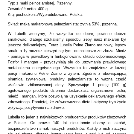
Typ: z mąki pełnoziarnistej, Pszenny.
Zawartość netto: 400 g.
Kraj pochodzenia/Wyprodukowano: Polska.
Skład: mąka makaronowa pełnoziarnista: żytnia 53%, pszenna.
W Lubelli wierzymy, że wszystko co dobre, powinno dobrze
smakować, dlatego szukaliśmy sposobu, żeby nasz makaron był
jeszcze delikatniejszy. Teraz Lubella Pełne Ziarno ma nowy, lepszy
smak, a Ty możesz cieszyć się tym, co najlepsze ze zboża. Miedź
- pomaga w prawidłowym funkcjonowaniu układu odpornościowego
Fosfor i mangan - przyczyniają się do utrzymania prawidłowego
metabolizmu energetycznego. Wszystko to znajdziesz w każdej
porcji makaronu Pełne Ziarno z żytem. Zgodnie z obowiązującą
piramidą żywieniową, produkty pełnoziarniste to ważna część
właściwie zbilansowanej diety. Spożywając 1 porcję (100 g)
ugotowanego produktu dziennie dostarczasz organizmowi fosfor,
miedź i mangan, które pozwolą na uzyskanie deklarowanego efektu
zdrowotnego. Pamiętaj, że zrównoważona dieta i aktywny tryb życia
wpływają pozytywnie na zdrowie.
Lubella to jeden z największych producentów produktów zbożowych
w Polsce. Od prawie 140 lat nieustannie dbamy o jakość,
bezpieczeństwo i smak naszych produktów. Każdy z nich zaczyna