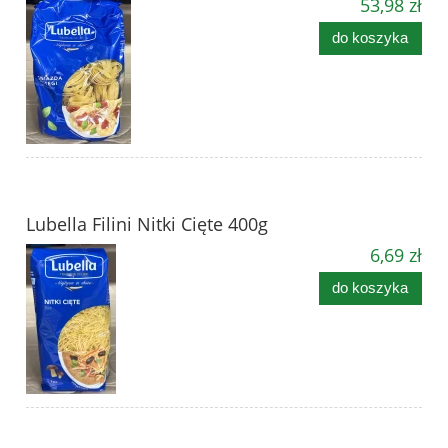
53,98 zł
do koszyka
Lubella Filini Nitki Cięte 400g
6,69 zł
do koszyka