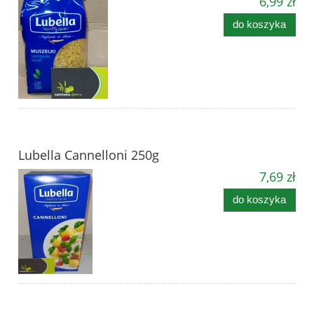
6,99 zł
do koszyka
Lubella Cannelloni 250g
7,69 zł
do koszyka