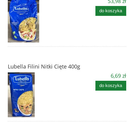
53,98 zł
do koszyka
Lubella Filini Nitki Cięte 400g
6,69 zł
do koszyka