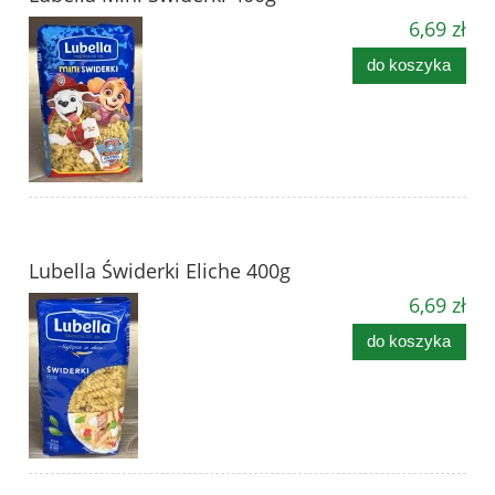
6,69 zł
do koszyka
Lubella Świderki Eliche 400g
6,69 zł
do koszyka