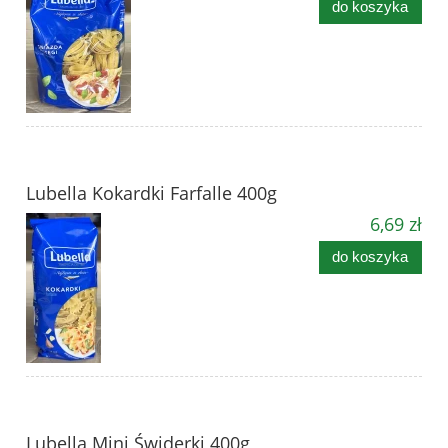
do koszyka
Lubella Kokardki Farfalle 400g
6,69 zł
do koszyka
Lubella Mini Świderki 400g