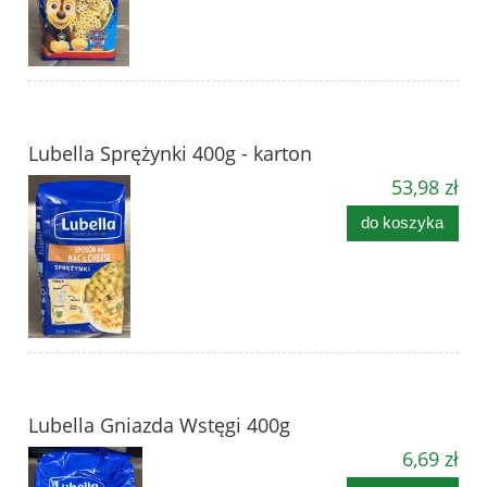
Lubella Sprężynki 400g - karton
53,98 zł
do koszyka
Lubella Gniazda Wstęgi 400g
6,69 zł