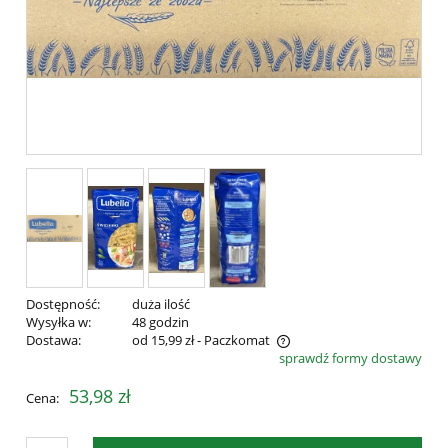
Dostępność:
duża ilość
Wysyłka w:
48 godzin
Dostawa:
od 15,99 zł
- Paczkomat
sprawdź formy dostawy
Cena nie zawiera ewentualnych kosztów płatności
53,98 zł
Cena: