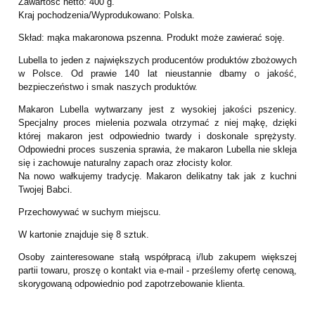
Zawartość netto: 400 g.
Kraj pochodzenia/Wyprodukowano: Polska.
Skład: mąka makaronowa pszenna. Produkt może zawierać soję.
Lubella to jeden z największych producentów produktów zbożowych
w Polsce. Od prawie 140 lat nieustannie dbamy o jakość,
bezpieczeństwo i smak naszych produktów.
Makaron Lubella wytwarzany jest z wysokiej jakości pszenicy.
Specjalny proces mielenia pozwala otrzymać z niej mąkę, dzięki
której makaron jest odpowiednio twardy i doskonale sprężysty.
Odpowiedni proces suszenia sprawia, że makaron Lubella nie skleja
się i zachowuje naturalny zapach oraz złocisty kolor.
Na nowo wałkujemy tradycję. Makaron delikatny tak jak z kuchni
Twojej Babci.
Przechowywać w suchym miejscu.
W kartonie znajduje się 8 sztuk.
Osoby zainteresowane stałą współpracą i/lub zakupem większej
partii towaru, proszę o kontakt via e-mail - prześlemy ofertę cenową,
skorygowaną odpowiednio pod zapotrzebowanie klienta.